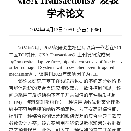
《ISA Transactions》发表
学术论文
2024年04月17日 10:51 点击：[
966
]
2024
年
2
月，
2022
级研究生杨星月以第一作者在
SCI
二区
TOP
期刊《
ISA Transactions
》上刊发研究成果
《
Composite adaptive fuzzy bipartite consensus of fractional-
order multiagent Systems with a switched event-triggered
mechanism
》，该期刊
2023
年影响因子为
7.3
。
该论文研究了基于在线记录数据的不确定分数阶多
智能体系统的复合自适应模糊双方一致性控制问题，该
问题采用了反步结构下基于开关阈值的事件触发机制
(ETM)
。模糊逻辑系统作为一种通用函数逼近来处理系
统中不容易建模的函数不确定性。为了提高跟踪性能，
提出了一种综合预测误差和跟踪误差的复合学习自适应
参数设计方案，该方案利用在线记录数据和瞬时数据提
高了预测误差。此外，引入了一种独特的基于开关阈值